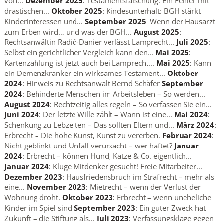
von...
Dezember 2025
:
Testamentsfälschung: Ein Fehler mit
drastischen...
Oktober 2025
:
Kindesunterhalt: BGH stärkt
Kinderinteressen und...
September 2025
:
Wenn der Hausarzt
zum Erben wird… und was der BGH...
August 2025
:
Rechtsanwältin Radić-Danier verlässt Lamprecht...
Juli 2025
:
Selbst ein gerichtlicher Vergleich kann den...
Mai 2025
:
Kartenzahlung ist jetzt auch bei Lamprecht...
Mai 2025
:
Kann
ein Demenzkranker ein wirksames Testament...
Oktober
2024
:
Hinweis zu Rechtsanwalt Bernd Schäfer
September
2024
:
Behinderte Menschen im Arbeitsleben – So werden...
August 2024
:
Rechtzeitig alles regeln – So verfassen Sie ein...
Juni 2024
:
Der letzte Wille zählt – Wann ist eine...
Mai 2024
:
Schenkung zu Lebzeiten – Das sollten Eltern und...
März 2024
:
Erbrecht – Die hohe Kunst, Kunst zu vererben.
Februar 2024
:
Nicht geblinkt und Unfall verursacht – wer haftet?
Januar
2024
:
Erbrecht – können Hund, Katze & Co. eigentlich...
Januar 2024
:
Kluge Mitdenker gesucht! Freie Mitarbeiter...
Dezember 2023
:
Hausfriedensbruch im Strafrecht – mehr als
eine...
November 2023
:
Mietrecht – wenn der Verlust der
Wohnung droht.
Oktober 2023
:
Erbrecht – wenn uneheliche
Kinder im Spiel sind
September 2023
:
Ein guter Zweck hat
Zukunft – die Stiftung als...
Juli 2023
:
Verfassungsklage gegen