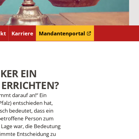
kt
Karriere
Mandantenportal
KER EIN
 ERRICHTEN?
ommt darauf an!“ Ein
Pfalz) entschieden hat,
ch bedeutet, dass ein
e betroffene Person zum
 Lage war, die Bedeutung
stimmte Entscheidung zu