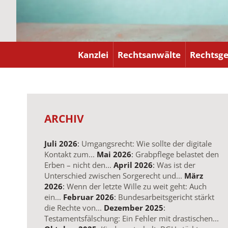
Kanzlei
Rechtsanwälte
Rechtsge
ZUM HAUPTINHALT SPRINGEN
ARCHIV
Juli 2026
:
Umgangsrecht: Wie sollte der digitale
Kontakt zum...
Mai 2026
:
Grabpflege belastet den
Erben – nicht den...
April 2026
:
Was ist der
Unterschied zwischen Sorgerecht und...
März
2026
:
Wenn der letzte Wille zu weit geht: Auch
ein...
Februar 2026
:
Bundesarbeitsgericht stärkt
die Rechte von...
Dezember 2025
:
Testamentsfälschung: Ein Fehler mit drastischen...