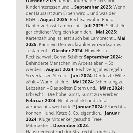
Oktober 2025
:
Kindesunterhalt: BGH stärkt
Kinderinteressen und...
September 2025
:
Wenn
der Hausarzt zum Erben wird… und was der
BGH...
August 2025
:
Rechtsanwältin Radić-
Danier verlässt Lamprecht...
Juli 2025
:
Selbst ein
gerichtlicher Vergleich kann den...
Mai 2025
:
Kartenzahlung ist jetzt auch bei Lamprecht...
Mai
2025
:
Kann ein Demenzkranker ein wirksames
Testament...
Oktober 2024
:
Hinweis zu
Rechtsanwalt Bernd Schäfer
September 2024
:
Behinderte Menschen im Arbeitsleben – So
werden...
August 2024
:
Rechtzeitig alles regeln –
So verfassen Sie ein...
Juni 2024
:
Der letzte Wille
zählt – Wann ist eine...
Mai 2024
:
Schenkung zu
Lebzeiten – Das sollten Eltern und...
März 2024
:
Erbrecht – Die hohe Kunst, Kunst zu vererben.
Februar 2024
:
Nicht geblinkt und Unfall
verursacht – wer haftet?
Januar 2024
:
Erbrecht –
können Hund, Katze & Co. eigentlich...
Januar
2024
:
Kluge Mitdenker gesucht! Freie
Mitarbeiter...
Dezember 2023
:
Hausfriedensbruch im Strafrecht – mehr als