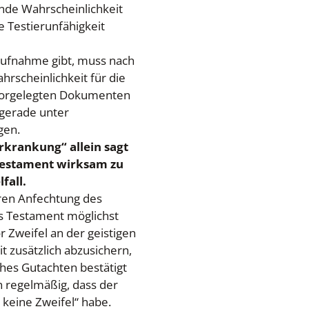
nde Wahrscheinlichkeit
e Testierunfähigkeit
aufnahme gibt, muss nach
rscheinlichkeit für die
n vorgelegten Dokumenten
 gerade unter
gen.
krankung“ allein sagt
n Testament wirksam zu
fall.
eren Anfechtung des
as Testament möglichst
r Zweifel an der geistigen
 zusätzlich abzusichern,
ches Gutachten bestätigt
n regelmäßig, dass der
 keine Zweifel“ habe.