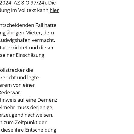
.2024, AZ 8 O 97/24). Die
idung im Volltext kann
hier
ntscheidenden Fall hatte
angjährigen Mieter, dem
 Ludwigshafen vermacht.
ar errichtet und dieser
h seiner Einschäzung
llstrecker die
 Gericht und legte
derem von einer
Rede war.
 Hinweis auf eine Demenz
ielmehr muss derjenige,
überzeugend nachweisen.
rin zum Zeitpunkt der
 diese ihre Entscheidung