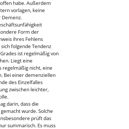
roffen habe. Außerdem
htern vorlagen, keine
r Demenz.
Geschäftsunfähigkeit
besondere Form der
hweis ihres Fehlens
 sich folgende Tendenz
. Grades ist regelmäßig von
hen. Liegt eine
s regelmäßig nicht, eine
n. Bei einer demenziellen
de des Einzelfalles
ung zwischen leichter,
lle.
ag darin, dass die
nd gemacht wurde. Solche
 Insbesondere prüft das
 nur summarisch. Es muss